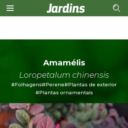
Amamélis
Loropetalum chinensis
#Folhagens
#Perene
#Plantas de exterior
#Plantas ornamentais