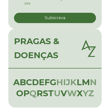
site.
PRAGAS &
DOENÇAS
A
B
C
D
E
F
G
H
I
J
K
L
M
N
O
P
Q
R
S
T
U
V
W
X
Y
Z