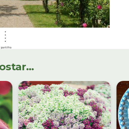
partilha
tar...