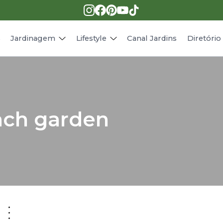
Pragas e doenças
Receitas
Paisagismo
Animais
s
Jardinagem
Lifestyle
Canal Jardins
Diretóri
ench garden