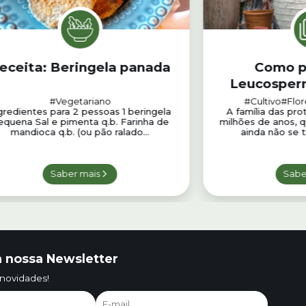
eceita: Beringela panada
Como p
Leucosper
#Vegetariano
#Cultivo
#Flor
gredientes para 2 pessoas 1 beringela
A família das pro
equena Sal e pimenta q.b. Farinha de
milhões de anos, 
mandioca q.b. (ou pão ralado...
ainda não se t
Saber mais
Sabe
 nossa Newsletter
 novidades!