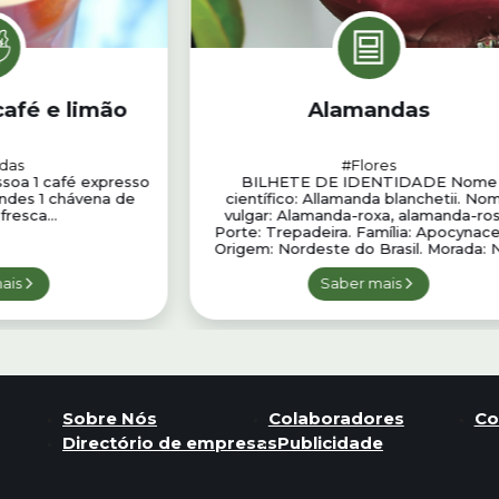
café e limão
Alamandas
das
#Flores
ssoa 1 café expresso
BILHETE DE IDENTIDADE Nome
andes 1 chávena de
científico: Allamanda blanchetii. No
resca...
vulgar: Alamanda-roxa, alamanda-ros
Porte: Trepadeira. Família: Apocynac
Origem: Nordeste do Brasil. Morada: N
ais
Saber mais
Sobre Nós
Colaboradores
Co
Directório de empresas
Publicidade