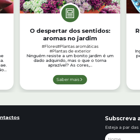
O despertar dos sentidos:
R
aromas no jardim
#Flores
#Plantas aromáticas
#Plantas de exterior
In
me
Ninguém resiste a um bonito jardim é um
p
a.
dado adquirido, mas o que o torna
eae.
aprazível? As cores,...
o...
Saber mais
ntactos
Subscreva a
Esteja a par das