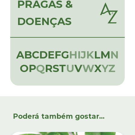
PRAGAS &
DOENÇAS
A
B
C
D
E
F
G
H
I
J
K
L
M
N
O
P
Q
R
S
T
U
V
W
X
Y
Z
Poderá também gostar...