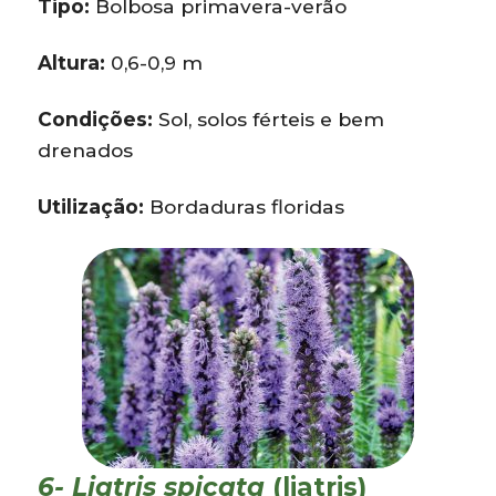
Tipo:
Bolbosa primavera-verão
Altura:
0,6-0,9 m
Condições:
Sol, solos férteis e bem
drenados
Utilização:
Bordaduras floridas
6- Liatris spicata
(liatris)