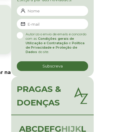
Autorizo o envio de emails e concordo
com as
Condições gerais de
Utilização e Contratação
e
Política
de Privacidade e Proteção de
Dados
do site.
r na
PRAGAS &
DOENÇAS
A
B
C
D
E
F
G
H
I
J
K
L