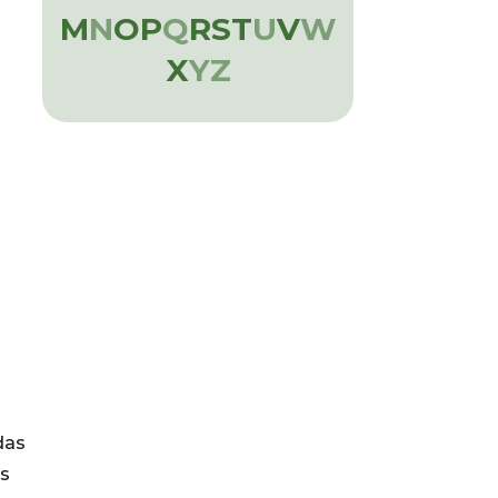
M
N
O
P
Q
R
S
T
U
V
W
X
Y
Z
das
s