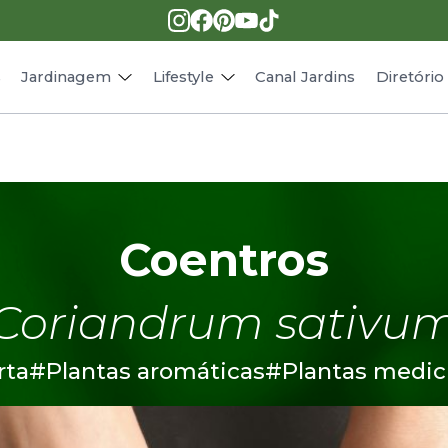
Pragas e doenças
Receitas
Paisagismo
Animais
s
Jardinagem
Lifestyle
Canal Jardins
Diretóri
Coentros
Coriandrum sativu
rta
#Plantas aromáticas
#Plantas medic