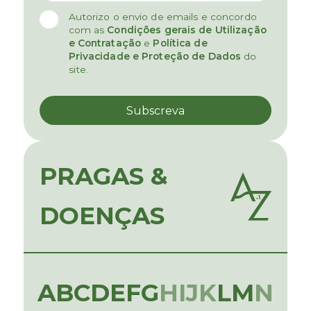
Autorizo o envio de emails e concordo
com as
Condições gerais de Utilização
e Contratação
e
Política de
Privacidade e Proteção de Dados
do
site.
PRAGAS &
DOENÇAS
A
B
C
D
E
F
G
H
I
J
K
L
M
N