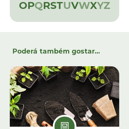
O
P
Q
R
S
T
U
V
W
X
Y
Z
Poderá também gostar...