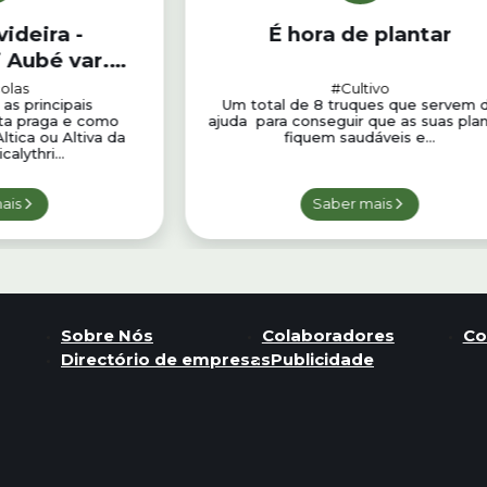
videira -
É hora de plantar
i Aubé var.
a Guerin.
olas
#Cultivo
as principais
Um total de 8 truques que servem 
sta praga e como
ajuda para conseguir que as suas pla
ltica ou Altiva da
fiquem saudáveis e...
calythri...
ais
Saber mais
Sobre Nós
Colaboradores
Co
Directório de empresas
Publicidade