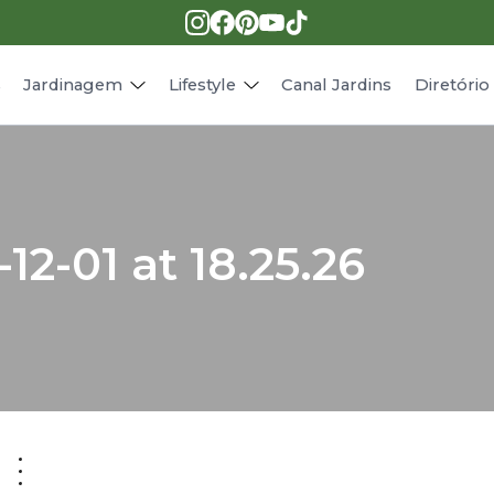
Pragas e doenças
Receitas
Paisagismo
Animais
s
Jardinagem
Lifestyle
Canal Jardins
Diretóri
12-01 at 18.25.26