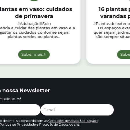
lantas em vaso: cuidados
16 plantas 
de primavera
varandas 
#Adubação
#Solo
#Plantas de exterio
enda a cuidar das plantas em vaso e a
Os espaços exter
ajustar os cuidados conforme sejam
quer sejam jardins
plantas verdes ou plantas...
são sempre situaç
Saber mais
Sabe
 nossa Newsletter
 novidades!
io de emails e concordo com as
Condições gerais de Utilização e
Política de Privacidade e Proteção de Dados
do site.