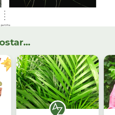
partilha
tar...