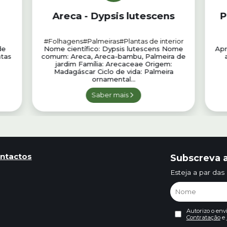
Areca - Dypsis lutescens
P
#Folhagens
#Palmeiras
#Plantas de interior
de
Nome científico: Dypsis lutescens Nome
Apr
ntas
comum: Areca, Areca-bambu, Palmeira de
jardim Família: Arecaceae Origem:
Madagáscar Ciclo de vida: Palmeira
ornamental...
Saber mais
ntactos
Subscreva a
Esteja a par das
Autorizo o env
Contratação
e