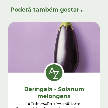
Poderá também gostar...
Beringela - Solanum
melongena
#Cultivo
#Frutícolas
#Horta