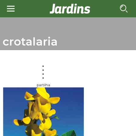
crotalaria
partilha