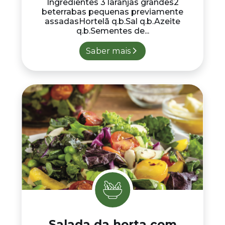
Ingredientes 3 laranjas grandes2
beterrabas pequenas previamente
assadasHortelã q.b.Sal q.b.Azeite
q.b.Sementes de...
Saber mais
Salada da horta com