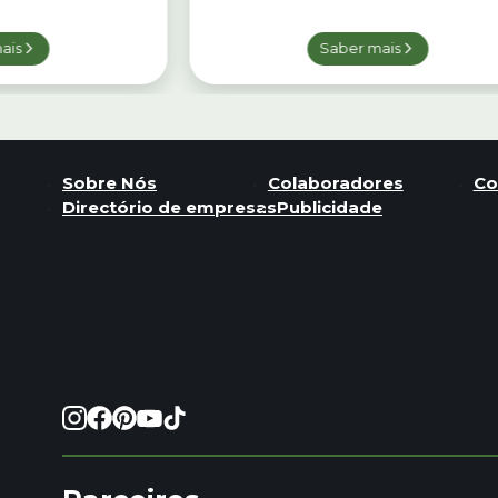
ais
Saber mais
Sobre Nós
Colaboradores
Co
Directório de empresas
Publicidade