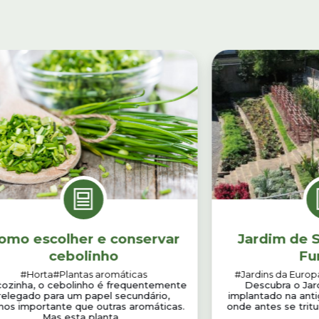
omo escolher e conservar
Jardim de S
cebolinho
Fu
#Horta
#Plantas aromáticas
#Jardins da Europ
cozinha, o cebolinho é frequentemente
Descubra o Jar
relegado para um papel secundário,
implantado na anti
os importante que outras aromáticas.
onde antes se tritu
Mas esta planta...