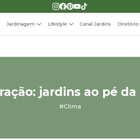
Pragas e doenças
Receitas
Paisagismo
Animais
s
Jardinagem
Lifestyle
Canal Jardins
Diretóri
ração: jardins ao pé da
#Clima