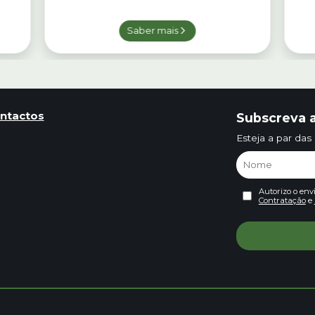
Saber mais
ntactos
Subscreva a
Esteja a par das
Autorizo o env
Contratação
e