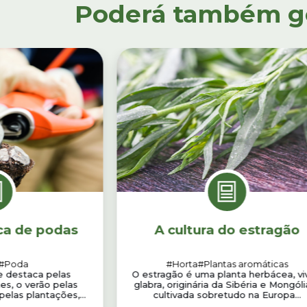
Poderá também gos
ca de podas
A cultura do estragão
#Poda
#Horta
#Plantas aromáticas
e destaca pelas
O estragão é uma planta herbácea, vi
es, o verão pelas
glabra, originária da Sibéria e Mongóli
elas plantações,...
cultivada sobretudo na Europa...