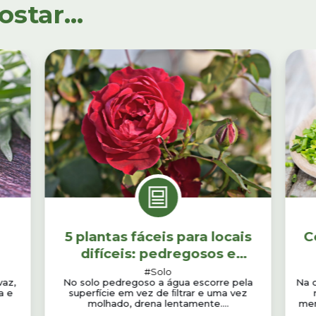
tar...
5 plantas fáceis para locais
C
difíceis: pedregosos e
pobres
#Solo
vaz,
No solo pedregoso a água escorre pela
Na 
a e
superfície em vez de ﬁltrar e uma vez
molhado, drena lentamente....
men