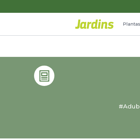
Planta
#Adub