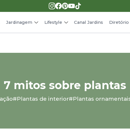
Pragas e doenças
Receitas
Paisagismo
Animais
s
Jardinagem
Lifestyle
Canal Jardins
Diretóri
7 mitos sobre plantas
ação
#Plantas de interior
#Plantas ornamentai