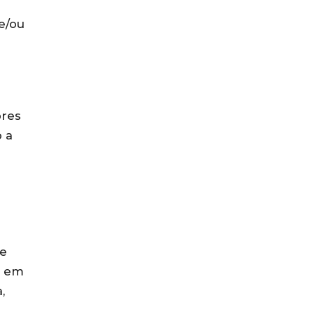
e/ou
bres
 a
e
m em
,