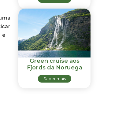
 uma
icar
 e
Green cruise aos
Fjords da Noruega
Saber mais