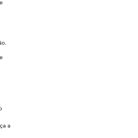
de
ão.
e
o
ça a