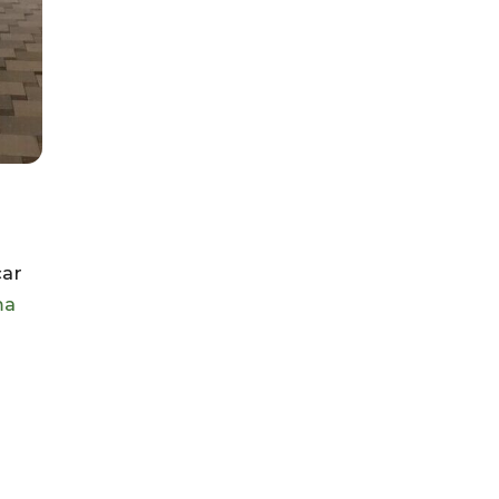
car
ma