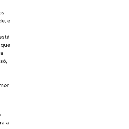
os
de, e
está
, que
ma
só,
amor
o
ra a