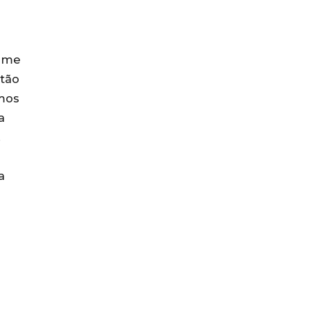
s me
 tão
emos
a
.
a