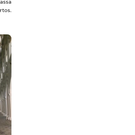
passa
rtos.