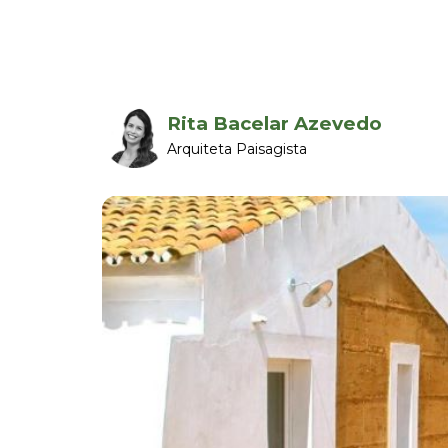
Rita Bacelar Azevedo
Arquiteta Paisagista