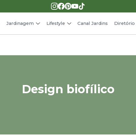
Pragas e doenças
Receitas
Paisagismo
Animais
s
Jardinagem
Lifestyle
Canal Jardins
Diretóri
Design biofílico