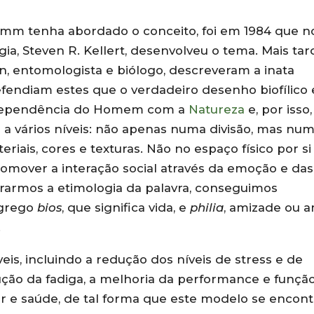
omm tenha abordado o conceito, foi em 1984 que n
a, Steven R. Kellert, desenvolveu o tema. Mais tar
 entomologista e biólogo, descreveram a inata
endiam estes que o verdadeiro desenho biofílico 
rdependência do Homem com a
Natureza
e, por isso
 a vários níveis: não apenas numa divisão, mas nu
iais, cores e texturas. Não no espaço físico por si 
mover a interação social através da emoção e das
erarmos a etimologia da palavra, conseguimos
 grego
bios
, que significa vida, e
philia
, amizade ou 
.
veis, incluindo a redução dos níveis de stress e de
ução da fadiga, a melhoria da performance e funçã
r e saúde, de tal forma que este modelo se encont