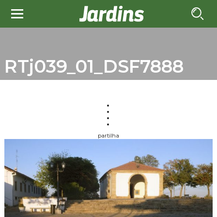
RTj039_01_DSF7888
partilha