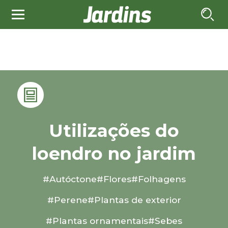
Utilizações do
loendro no jardim
#Autóctone
#Flores
#Folhagens
#Perene
#Plantas de exterior
#Plantas ornamentais
#Sebes