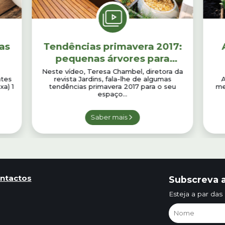
as
Tendências primavera 2017:
pequenas árvores para
varandas e terraços
Neste vídeo, Teresa Chambel, diretora da
ntes
revista Jardins, fala-lhe de algumas
A
xa) 1
tendências primavera 2017 para o seu
me
espaço...
Saber mais
ntactos
Subscreva a
Esteja a par das