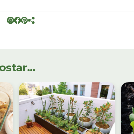
tar...