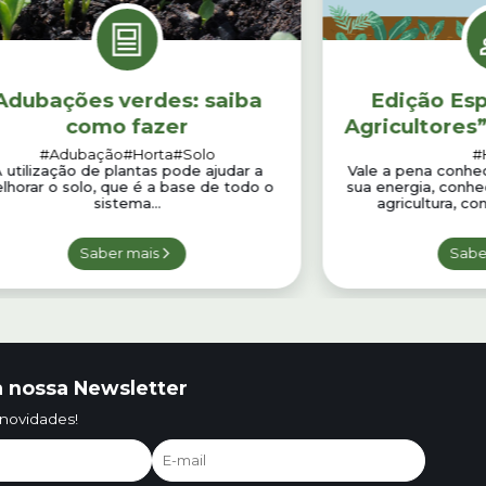
Adubações verdes: saiba
Edição Esp
como fazer
Agricultores”
a Cienti
#Adubação
#Horta
#Solo
#
 utilização de plantas pode ajudar a
Vale a pena conhe
lhorar o solo, que é a base de todo o
sua energia, conhe
sistema...
agricultura, co
Saber mais
Sabe
 nossa Newsletter
 novidades!