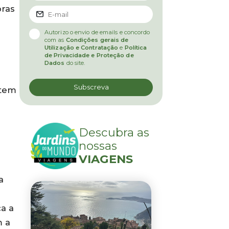
oras
Autorizo o envio de emails e concordo
com as
Condições gerais de
Utilização e Contratação
e
Política
de Privacidade e Proteção de
Dados
do site.
stem
Descubra as
nossas
VIAGENS
a
o
a a
m a