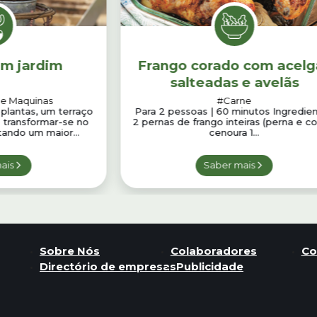
em jardim
Frango corado com acelg
salteadas e avelãs
 e Maquinas
#Carne
plantas, um terraço
Para 2 pessoas | 60 minutos Ingredie
 transformar-se no
2 pernas de frango inteiras (perna e co
itando um maior...
cenoura 1...
ais
Saber mais
Sobre Nós
Colaboradores
Co
Directório de empresas
Publicidade