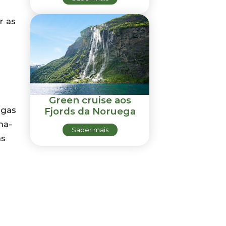
r as
Green cruise aos
agas
Fjords da Noruega
ha-
Saber mais
as