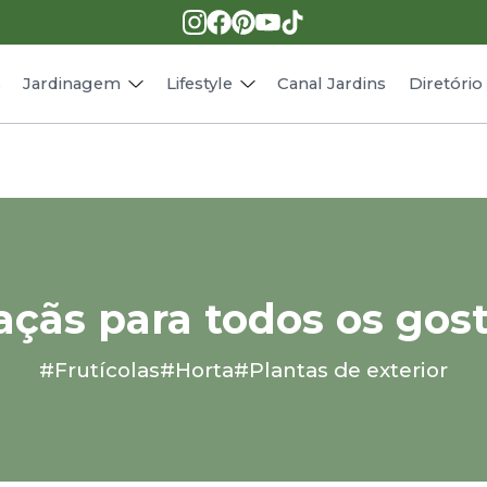
Pragas e doenças
Receitas
Paisagismo
Animais
s
Jardinagem
Lifestyle
Canal Jardins
Diretóri
çãs para todos os gos
#Frutícolas
#Horta
#Plantas de exterior