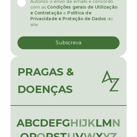
Autorizo o envio de emails e concordo
com as
Condições gerais de Utilização
e Contratação
e
Política de
Privacidade e Proteção de Dados
do
site.
PRAGAS &
DOENÇAS
A
B
C
D
E
F
G
H
I
J
K
L
M
N
O
P
Q
R
S
T
U
V
W
X
Y
Z