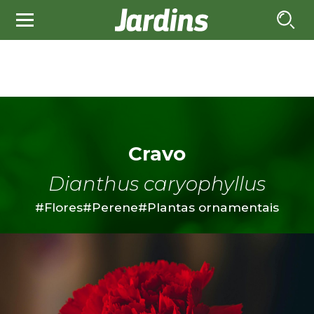
Cravo
Dianthus caryophyllus
#Flores
#Perene
#Plantas ornamentais