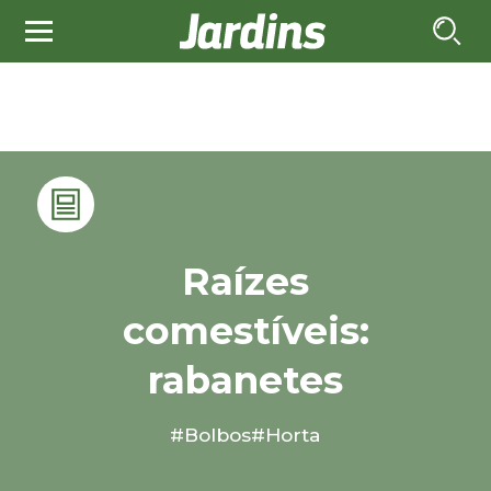
Raízes
comestíveis:
rabanetes
#Bolbos
#Horta