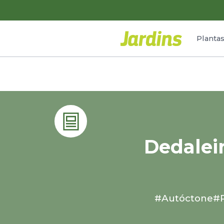
Planta
Dedalei
#Autóctone
#P