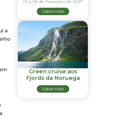
10 a 28 de Fevereiro de 2027
Saber mais
i a
alho
ram
Green cruise aos
Fjords da Noruega
Saber mais
a
a