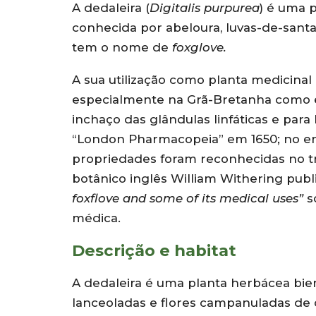
A dedaleira (
Digitalis purpurea
) é uma 
conhecida por abeloura, luvas-de-santa
tem o nome de
foxglove.
A sua utilização como planta medicinal 
especialmente na Grã-Bretanha como ex
inchaço das glândulas linfáticas e para l
“London Pharmacopeia” em 1650; no ent
propriedades foram reconhecidas no t
botânico inglês William Withering pu
foxflove and some of its medical uses”
s
médica.
Descrição e habitat
A dedaleira é uma planta herbácea biena
lanceoladas e flores campanuladas de 