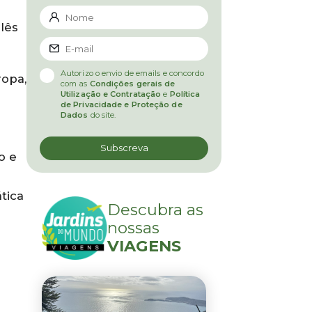
lês
Autorizo o envio de emails e concordo
ropa,
com as
Condições gerais de
Utilização e Contratação
e
Política
de Privacidade e Proteção de
Dados
do site.
o e
tica
Descubra as
nossas
VIAGENS