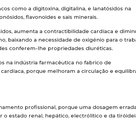
os como a digitoxina, digitalina, e lanatósidos na
nósidos, flavonoides e sais minerais.
idos, aumenta a contractibilidade cardíaca e diminu
tmo, baixando a necessidade de oxigénio para o trab
ides conferem-lhe propriedades diuréticas.
s na indústria farmacêutica no fabrico de
 cardíaca, porque melhoram a circulação e equilib
selhamento profissional, porque uma dosagem errad
o estado renal, hepático, electrólitico e da tiróidei