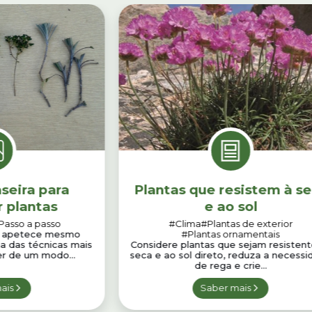
seira para
Plantas que resistem à s
r plantas
e ao sol
Passo a passo
#Clima
#Plantas de exterior
no apetece mesmo
#Plantas ornamentais
ma das técnicas mais
Considere plantas que sejam resistent
er de um modo...
seca e ao sol direto, reduza a necess
de rega e crie...
ais
Saber mais