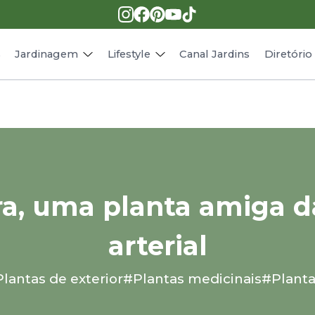
Pragas e doenças
Receitas
Paisagismo
Animais
s
Jardinagem
Lifestyle
Canal Jardins
Diretóri
ra, uma planta amiga d
arterial
lantas de exterior
#Plantas medicinais
#Planta