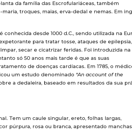
planta da família das Escrofulariáceas, também
-maria, troques, maias, erva-dedal e nemas. Em ing
é conhecida desde 1000 d.C., sendo utilizada na Eu
petorante para tratar tosse, ataques de epilepsia,
impar, secar e cicatrizar feridas. Foi introduzida na
anto só 50 anos mais tarde é que as suas
ratamento de doenças cardíacas. Em 1785, o médic
blicou um estudo denominado
“An account of the
obre a dedaleira, baseado em resultados da sua prá
l. Tem um caule singular, ereto, folhas largas,
cor púrpura, rosa ou branca, apresentado manchas