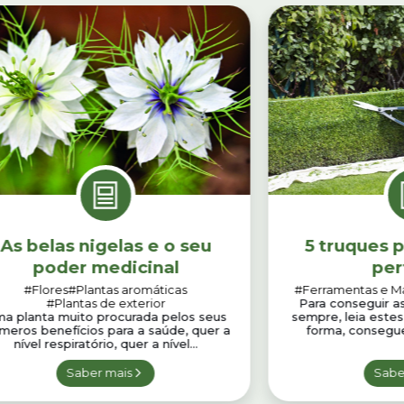
As belas nigelas e o seu
5 truques p
poder medicinal
per
#Flores
#Plantas aromáticas
#Ferramentas e M
#Plantas de exterior
Para conseguir a
a planta muito procurada pelos seus
sempre, leia estes
meros benefícios para a saúde, quer a
forma, consegue
nível respiratório, quer a nível...
Saber mais
Sabe