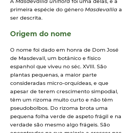
A
Masdevallia uniflora
foi uma delas, e a
primeira espécie do género
Masdevallia
a
ser descrita.
Origem do nome
O nome foi dado em honra de Dom José
de Masdevall, um botânico e físico
espanhol que viveu no séc. XVIII. São
plantas pequenas, a maior parte
consideradas micro-orquídeas, e que
apesar de terem crescimento simpodial,
têm um rizoma muito curto e não têm
pseudobolbos. Do rizoma brota uma
pequena folha verde de aspeto frágil e na
verdade são mesmo algo frágeis. São
encontradas na sua maioria a crescer nas