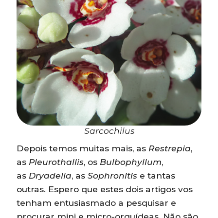
Sarcochilus
Depois temos muitas mais, as
Restrepia
,
as
Pleurothallis
, os
Bulbophyllum
,
as
Dryadella
, as
Sophronitis
e tantas
outras. Espero que estes dois artigos vos
tenham entusiasmado a pesquisar e
procurar mini e micro-orquídeas. Não são