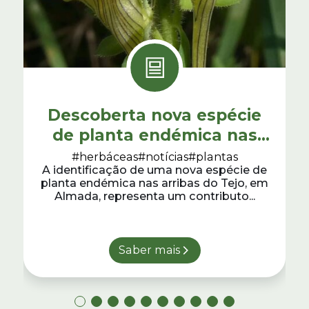
Descoberta nova espécie
de planta endémica nas
arribas do Tejo, em Almada
#herbáceas
#notícias
#plantas
A identificação de uma nova espécie de
planta endémica nas arribas do Tejo, em
Almada, representa um contributo...
Saber mais