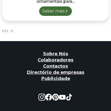
ornamentais para...
Saber mais
Paginação
1
2
3
…
9
dos
conteúdos
Sobre Nós
Colaboradores
Contactos
Directório de empresas
Publicidade