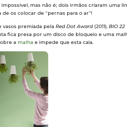
 impossível, mas não é; dois irmãos criaram uma li
a de os colocar de “pernas para o ar”!
de vasos premiada pela
Red Dot Award
(2011),
BIO 22
anta fica presa por um disco de bloqueio e uma mal
sobre a
malha
e impede que esta caia.