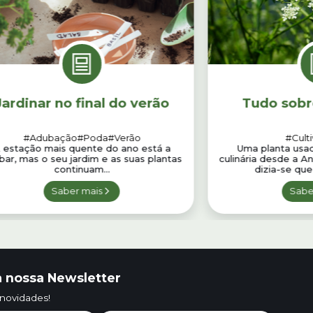
Jardinar no final do verão
Tudo sobre
#Adubação
#Poda
#Verão
#Cult
 estação mais quente do ano está a
Uma planta usad
bar, mas o seu jardim e as suas plantas
culinária desde a A
continuam...
dizia-se que
Saber mais
Sabe
 nossa Newsletter
 novidades!