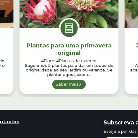
Plantas para uma primavera
original
de
#Flores
#Plantas de exterior
o o
Sugerimos 5 plantas para dar um toque de
A
originalidade ao seu jardim ou varanda. Se
aca
plantar agora, ainda...
Saber mais
ntactos
Subscreva a
Esteja a par das