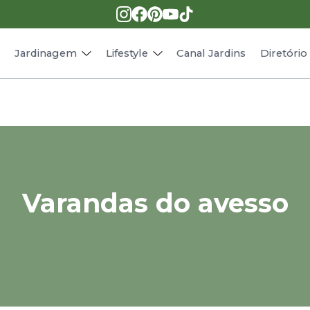
Pragas e doenças
Receitas
Paisagismo
Animais
s
Jardinagem
Lifestyle
Canal Jardins
Diretóri
Varandas do avesso