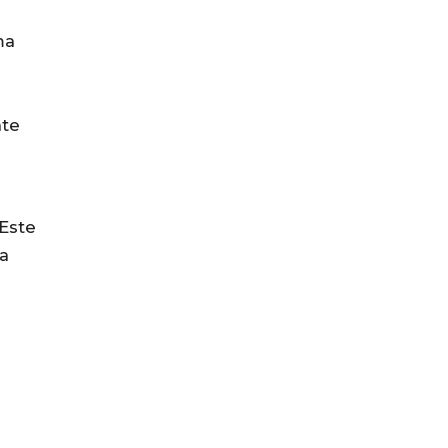
ma
nte
 Este
ma