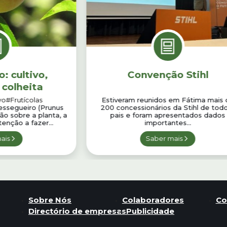
: cultivo,
Convenção Stihl
 colheita
vo
#Frutícolas
Estiveram reunidos em Fátima mais 
pessegueiro (Prunus
200 concessionários da Stihl de tod
ão sobre a planta, a
pais e foram apresentados dados
enção a fazer...
importantes...
ais
Saber mais
Sobre Nós
Colaboradores
Co
Directório de empresas
Publicidade