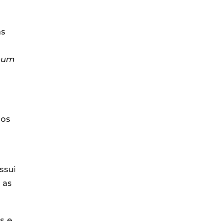
as
num
eos
ssui
 as
s e