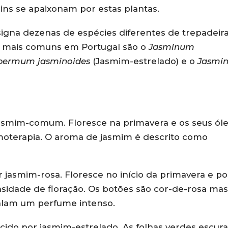
ins se apaixonam por estas plantas.
igna dezenas de espécies diferentes de trepadeir
es mais comuns em Portugal são o
Jasminum
permum jasminoides
(Jasmim-estrelado) e o
Jasmi
jasmim-comum. Floresce na primavera e os seus ól
omoterapia. O aroma de jasmim é descrito como
 jasmim-rosa. Floresce no início da primavera e po
sidade de floração. Os botões são cor-de-rosa mas
alam um perfume intenso.
cido por jasmim-estrelado. As folhas verdes escura