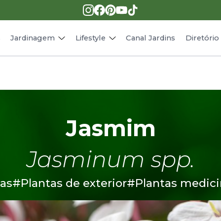
Pragas e doenças
Receitas
Paisagismo
Animais
s
Jardinagem
Lifestyle
Canal Jardins
Diretóri
Jasmim
Jasminum spp.
as
#Plantas de exterior
#Plantas medici