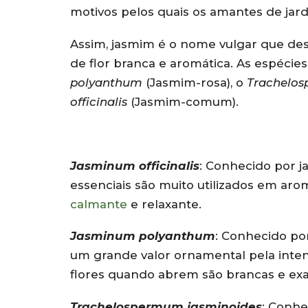
motivos pelos quais os amantes de jard
Assim, jasmim é o nome vulgar que des
de flor branca e aromática. As espéci
polyanthum
(Jasmim-rosa), o
Trachelos
officinalis
(Jasmim-comum).
Jasminum officinalis
: Conhecido por 
essenciais são muito utilizados em ar
calmante
e relaxante.
Jasminum polyanthum
: Conhecido por
um grande valor ornamental pela inten
flores quando abrem são brancas e ex
Trachelospermum jasminoides
: Conhe