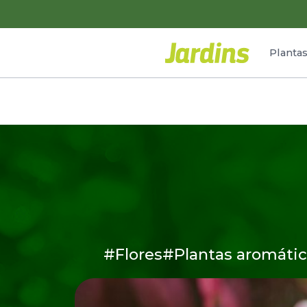
Planta
#Flores
#Plantas aromátic