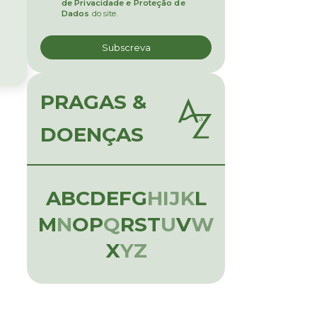
de Privacidade e Proteção de
Dados
do site.
PRAGAS &
DOENÇAS
A
B
C
D
E
F
G
H
I
J
K
L
M
N
O
P
Q
R
S
T
U
V
W
X
Y
Z