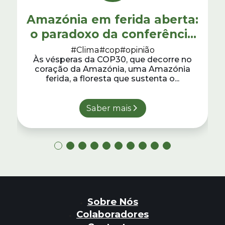
Amazónia em ferida aberta:
o paradoxo da conferência
do clima
#Clima
#cop
#opinião
Às vésperas da COP30, que decorre no
coração da Amazónia, uma Amazónia
ferida, a floresta que sustenta o...
Saber mais
Sobre Nós
Colaboradores