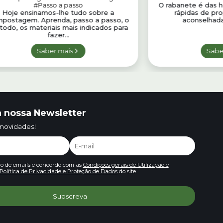
#Passo a passo
O rabanete é das ho
Hoje ensinamos-lhe tudo sobre a
rápidas de pro
postagem. Aprenda, passo a passo, o
aconselhada
odo, os materiais mais indicados para
fazer...
Saber mais
Sabe
 nossa Newsletter
 novidades!
io de emails e concordo com as
Condições gerais de Utilização e
Política de Privacidade e Proteção de Dados
do site.