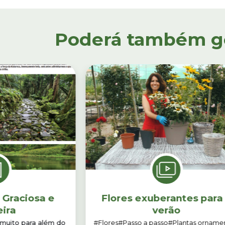
Poderá também gos
, Graciosa e
Flores exuberantes para
eira
verão
muito para além do
#Flores
#Passo a passo
#Plantas ornamen