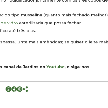
o liquidificador juntamente com os três copos de
ecido tipo musselina (quanto mais fechado melhor)
 de vidro
esterilizada que possa fechar.
ico até três dias.
spessa, junte mais amêndoas; se quiser o leite mai
 o canal da Jardins no
Youtube
, e siga-nos