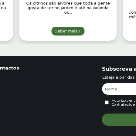
á a
Os citrinos são árvores que toda a gente
 na
gosta de ter no jardim e até na varanda
ou...
com
mét
Saber mais
ntactos
Subscreva a
Esteja a par das
Autorizo o env
Contratação
e