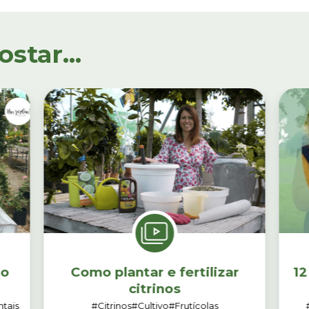
tar...
 o
Como plantar e fertilizar
12
citrinos
tais
#Citrinos
#Cultivo
#Frutícolas