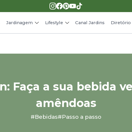
Pragas e doenças
Receitas
Paisagismo
Animais
s
Jardinagem
Lifestyle
Canal Jardins
Diretóri
n: Faça a sua bebida ve
amêndoas
#Bebidas
#Passo a passo