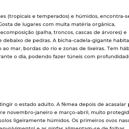
es (tropicais e temperados) e húmidos, encontra-s
. Gosta de lugares com muita matéria orgânica,
composição (palha, troncos, cascas de árvores) e
s e debaixo de pedras. A bicha-cadela-gigante habit
ao mar, bordas do rio e zonas de lixeiras. Tem háb
ante o dia, podendo fazer túneis com profundidad
tingir o estado adulto. A fêmea depois de acasalar
re novembro-janeiro e março-abril, muito protegi
olos ligeiramente húmidos. Os primeiros ovos na
senvolvimento) e as ninfas alimentam-se de folhas