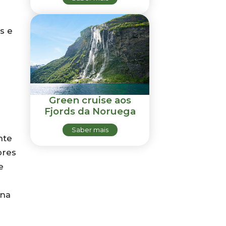
s e
Green cruise aos
Fjords da Noruega
Saber mais
nte
ores
e
 na