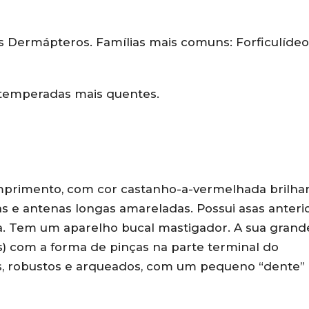
s Dermápteros. Famílias mais comuns: Forficulídeo
 temperadas mais quentes.
primento, com cor castanho-a-vermelhada brilha
s e antenas longas amareladas. Possui asas anteri
a. Tem um aparelho bucal mastigador. A sua grand
es) com a forma de pinças na parte terminal do
, robustos e arqueados, com um pequeno “dente”