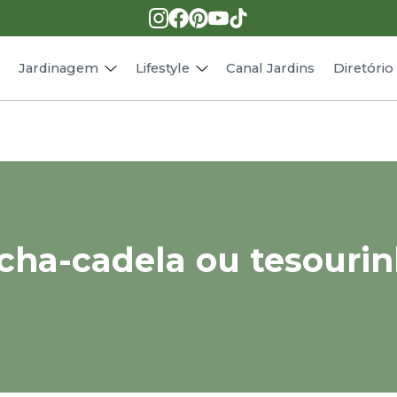
Pragas e doenças
Receitas
Paisagismo
Animais
s
Jardinagem
Lifestyle
Canal Jardins
Diretóri
cha-cadela ou tesouri