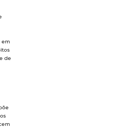
e
a em
itos
e de
 põe
dos
scem