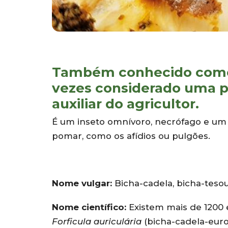
Também conhecido como l
vezes considerado uma p
auxiliar do agricultor.
É um inseto omnívoro, necrófago e um
pomar, como os afídios ou pulgões.
Nome vulgar:
Bicha-cadela, bicha-tesour
Nome científico:
Existem mais de 1200 
Forficula auriculária
(bicha-cadela-europ