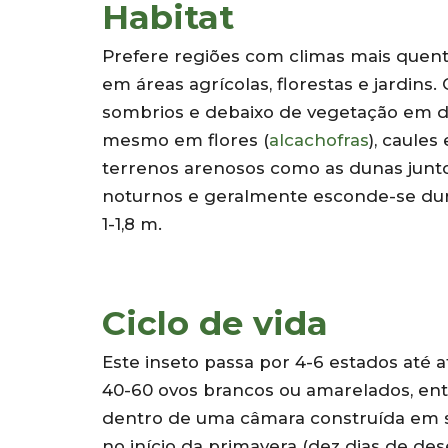
Habitat
Prefere regiões com climas mais quent
em áreas agrícolas, florestas e jardins
sombrios e debaixo de vegetação em de
mesmo em flores (
alcachofras
), caule
terrenos arenosos como as dunas junto 
noturnos e geralmente esconde-se dur
1-1,8 m.
Ciclo de vida
Este inseto passa por 4-6 estados até a
40-60 ovos brancos ou amarelados, ent
dentro de uma câmara construída em s
no início da primavera (dez dias de de