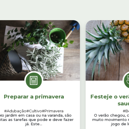
Preparar a primavera
Festeje o ve
sau
#Adubação
#Cultivo
#Primavera
#B
o jardim em casa ou na varanda, são
O verão chegou, 
itas as tarefas que pode e deve fazer
muito movimento n
já. Este...
jogo de l