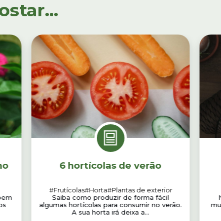
tar...
ho
6 hortícolas de verão
#Frutícolas
#Horta
#Plantas de exterior
ibem
Saiba como produzir de forma fácil
N
os
algumas hortícolas para consumir no verão.
mu
A sua horta irá deixa a...