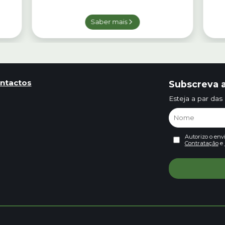
Saber mais
ntactos
Subscreva a
Esteja a par das
Autorizo o env
Contratação
e