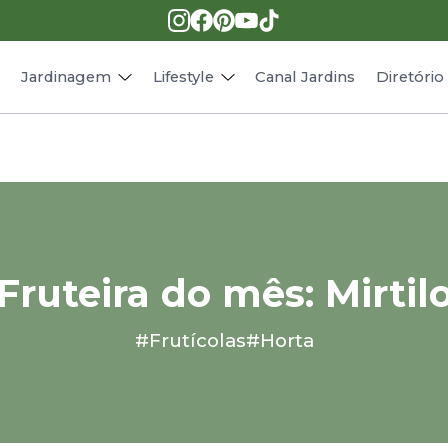
Pragas e doenças
Receitas
Paisagismo
Animais
s
Jardinagem
Lifestyle
Canal Jardins
Diretóri
Fruteira do mês: Mirtil
#Frutícolas
#Horta