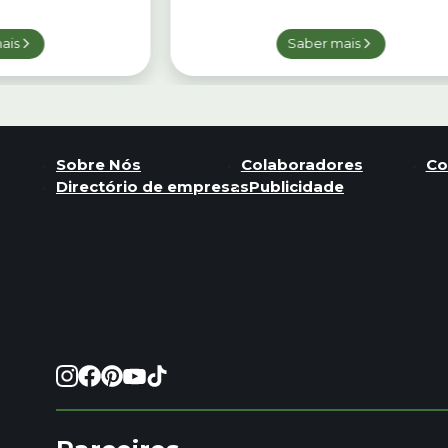
ais
Saber mais
Sobre Nós
Colaboradores
Co
Directório de empresas
Publicidade