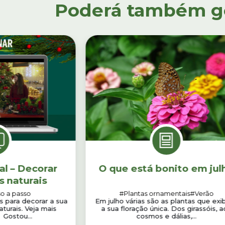
Poderá também gos
al – Decorar
O que está bonito em jul
s naturais
o a passo
#Plantas ornamentais
#Verão
as para decorar a sua
Em julho várias são as plantas que ex
turais. Veja mais
a sua floração única. Dos girassóis, a
 Gostou...
cosmos e dálias,...