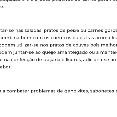
e.
ar-se nas saladas, pratos de peixe ou carnes gorda
 combina bem com os coentros ou outras aromátic
podem utilizar-se nos pratos de couves pois melh
Podem juntar-se ao queijo amanteigado ou à mantei
 e na confecção de doçaria e licores, adiciona-se ao
sabor.
m a combater problemas de gengivites, sabonetes 