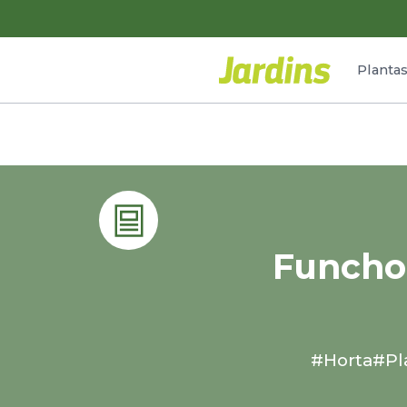
Planta
Funcho,
#Horta
#Pl