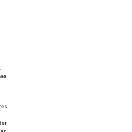
,
nas
res
ter
tar