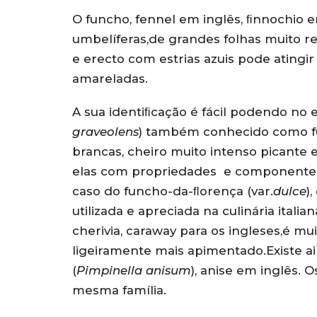
O funcho, fennel em inglês, ﬁnnochio em
umbelíferas,de grandes folhas muito 
e erecto com estrias azuis pode atingi
amareladas.
A sua identiﬁcação é fácil podendo no 
graveolens
) também conhecido como fun
brancas, cheiro muito intenso picante
elas com propriedades e componentes
caso do funcho-da-ﬂorença (var.
dulce
)
utilizada e apreciada na culinária italian
cherivia, caraway para os ingleses,é m
ligeiramente mais apimentado.Existe a
(
Pimpinella anisum
), anise em inglês. 
mesma família.