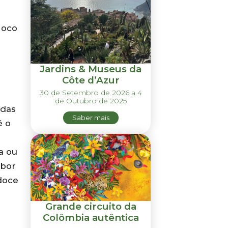
 oco
Jardins & Museus da
Côte d’Azur
30 de Setembro de 2026 a 4
de Outubro de 2025
odas
Saber mais
é o
a ou
abor
doce
Grande circuito da
Colômbia autêntica