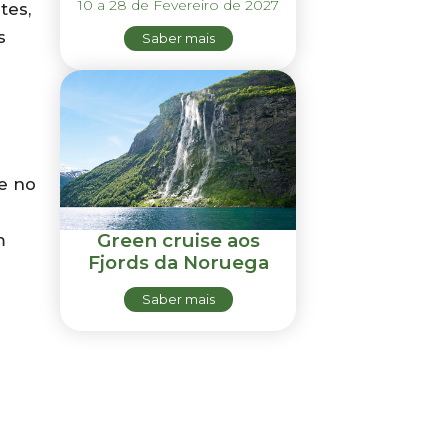
10 a 28 de Fevereiro de 2027
tes,
s
Saber mais
e no
Green cruise aos
m
Fjords da Noruega
Saber mais