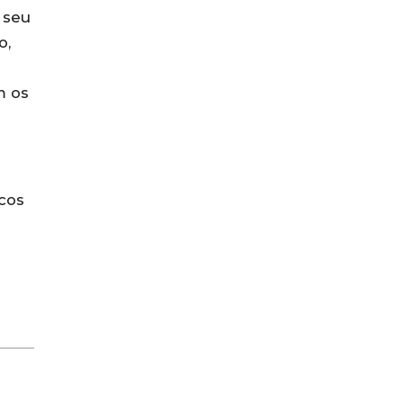
 seu
o,
m os
cos