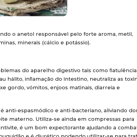
sendo o anetol responsável pelo forte aroma, metil,
minas, minerais (cálcio e potássio).
blemas do aparelho digestivo tais como ﬂatulência
u hálito, inﬂamação do intestino, neutraliza as toxi
xe gordo, vómitos, enjoos matinais, diarreia e
, é anti-espasmódico e anti-bacteriano, aliviando do
eite materno. Utiliza-se ainda em compressas para
juntivite, é um bom expectorante ajudando a comba
rouquidão e é diurético podendo utilizar-se para tra