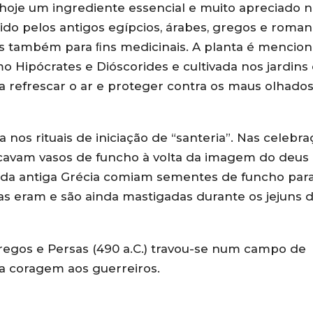
 hoje um ingrediente essencial e muito apreciado 
ecido pelos antigos egípcios, árabes, gregos e roma
mas também para ﬁns medicinais. A planta é mencio
o Hipócrates e Dióscorides e cultivada nos jardins
ra refrescar o ar e proteger contra os maus olhados
 nos rituais de iniciação de “santeria”. Nas celebr
lacavam vasos de funcho à volta da imagem do deus
as da antiga Grécia comiam sementes de funcho par
as eram e são ainda mastigadas durante os jejuns 
egos e Persas (490 a.C.) travou-se num campo de
va coragem aos guerreiros.