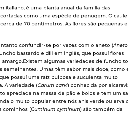
 italiano, é uma planta anual da família das
recortadas como uma espécie de penugem. O caule
r cerca de 70 centímetros. As ﬂores são pequenas e
entanto confundir-se por vezes com o aneto (
Aneto
cho bastardo e dill em inglês, que possuí ﬂores
 e amargo.Existem algumas variedades de funcho t
 semelhantes. Umas têm sabor mais doce, como 
, que possuí uma raíz bulbosa e suculenta muito
a. A variedade (
Carum carvi
) conhecida por alcaravi
uito apreciada na massa de pão e bolos e tem um s
inda o muito popular entre nós anis verde ou erva 
Os cominhos (
Cuminum cyminum
) são também da