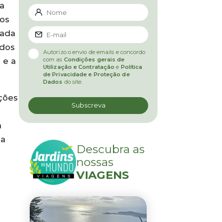
na
nos
nada
 dos
Autorizo o envio de emails e concordo
 e a
com as
Condições gerais de
Utilização e Contratação
e
Política
de Privacidade e Proteção de
Dados
do site.
ações
a
da
Descubra as
nossas
VIAGENS