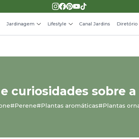
Pragas e doenças
Receitas
Paisagismo
Animais
s
Jardinagem
Lifestyle
Canal Jardins
Diretóri
 e curiosidades sobre 
one
#Perene
#Plantas aromáticas
#Plantas orn