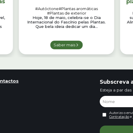
as
pl
#Autóctone
#Plantas aromáticas
#Plantas de exterior
el,
Hoje, 18 de maio, celebra-se o Dia
s
s
Internacional do Fascínio pelas Plantas.
Al
s
Que bela ideia dedicar um dia...
Saber mais
ntactos
Subscreva a
Esteja a par das
Autorizo o env
Contratação
e