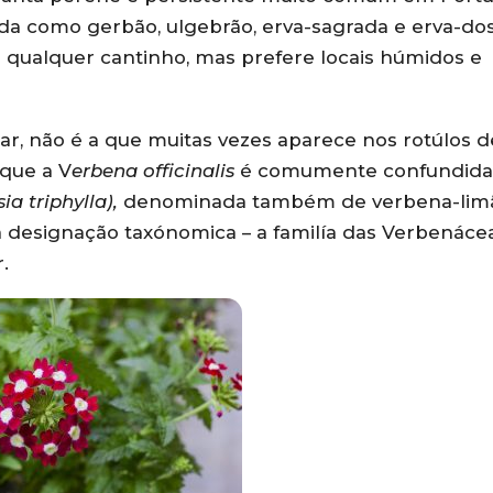
da como gerbão, ulgebrão, erva-sagrada e erva-do
 qualquer cantinho, mas prefere locais húmidos e
ar, não é a que muitas vezes aparece nos rotúlos d
que a V
erbena officinalis
é comumente confundida
ia triphylla),
denominada também de verbena-lim
signação taxónomica – a familía das Verbenácea
.