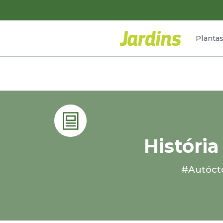
Planta
História
#Autóct