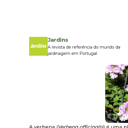
Jardins
A revista de referência do mundo da
jardinagem em Portugal.
A verbena (
Verbena officinalis
) é uma p