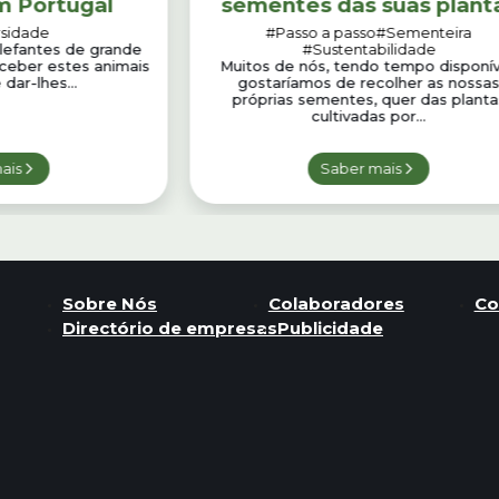
m Portugal
sementes das suas plant
rsidade
#Passo a passo
#Sementeira
elefantes de grande
#Sustentabilidade
eceber estes animais
Muitos de nós, tendo tempo disponív
dar-lhes...
gostaríamos de recolher as nossa
próprias sementes, quer das planta
cultivadas por...
ais
Saber mais
Sobre Nós
Colaboradores
Co
Directório de empresas
Publicidade