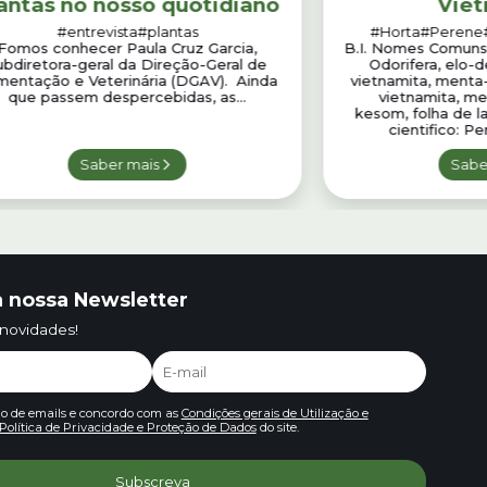
antas no nosso quotidiano
Viet
#entrevista
#plantas
#Horta
#Perene
Fomos conhecer Paula Cruz Garcia,
B.I. Nomes Comuns: 
ubdiretora-geral da Direção-Geral de
Odorifera, elo-
imentação e Veterinária (DGAV). Ainda
vietnamita, menta
que passem despercebidas, as...
vietnamita, me
kesom, folha de 
cientifico: Pe
Saber mais
Sabe
 nossa Newsletter
 novidades!
io de emails e concordo com as
Condições gerais de Utilização e
Política de Privacidade e Proteção de Dados
do site.