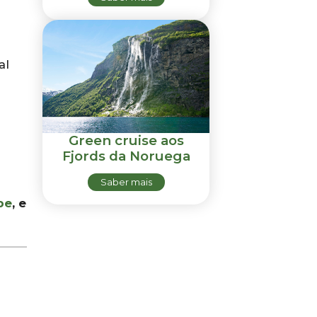
al
Green cruise aos
Fjords da Noruega
Saber mais
be
, e