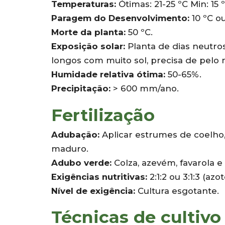
Temperaturas:
Ótimas: 21-25 ºC Min: 15 
Paragem do Desenvolvimento:
10 ºC ou
Morte da planta:
50 ºC.
Exposição solar:
Planta de dias neutros
longos com muito sol, precisa de pelo 
Humidade relativa ótima:
50-65%.
Precipitação:
> 600 mm/ano.
Fertilização
Adubação:
Aplicar estrumes de coelh
maduro.
Adubo verde:
Colza, azevém, favarola e
Exigências nutritivas:
2:1:2 ou 3:1:3 (az
Nível de exigência:
Cultura esgotante.
Técnicas de cultivo