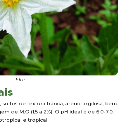
Flor
ais
, soltos de textura franca, areno-argilosa, bem
 de M.O (1,5 a 2%). O pH ideal é de 6,0-7,0.
ropical e tropical.