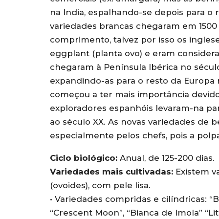
na India, espalhando-se depois para o r
variedades brancas chegaram em 1500
comprimento, talvez por isso os ingle
eggplant (planta ovo) e eram consider
chegaram à Península Ibérica no século
expandindo-as para o resto da Europa no
começou a ter mais importância devido 
exploradores espanhóis levaram-na pa
ao século XX. As novas variedades de b
especialmente pelos chefs, pois a pol
Ciclo biológico:
Anual, de 125-200 dias.
Variedades mais cultivadas:
Existem va
(ovoides), com pele lisa.
• Variedades compridas e cilíndricas: “Be
“Crescent Moon”, “Bianca de Imola” “Littl