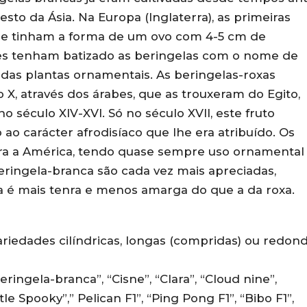
esto da Ásia. Na Europa (Inglaterra), as primeiras
 e tinham a forma de um ovo com 4-5 cm de
ses tenham batizado as beringelas com o nome de
adas plantas ornamentais. As beringelas-roxas
 X, através dos árabes, que as trouxeram do Egito,
 século XIV-XVI. Só no século XVII, este fruto
ao carácter afrodisíaco que lhe era atribuído. Os
ra a América, tendo quase sempre uso ornamental
eringela-branca são cada vez mais apreciadas,
pa é mais tenra e menos amarga do que a da roxa.
riedades cilíndricas, longas (compridas) ou redon
ringela-branca”, “Cisne”, “Clara”, “Cloud nine”,
e Spooky”,” Pelican F1”, “Ping Pong F1”, “Bibo F1”,