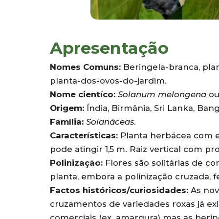
Apresentação
Nomes Comuns:
Beringela-branca, pla
planta-dos-ovos-do-jardim.
Nome cientíco:
Solanum melongena
o
Origem:
Índia, Birmânia, Sri Lanka, Ban
Família:
Solanáceas
.
Características:
Planta herbácea com est
pode atingir 1,5 m. Raiz vertical com p
Polinização:
Flores são solitárias de c
planta, embora a polinização cruzada, f
Factos históricos/curiosidades:
As nov
cruzamentos de variedades roxas já ex
comerciais (ex. amargura) mas as beri