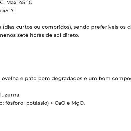
ºC. Max: 45 ºC
 45 ºC.
 (dias curtos ou compridos), sendo preferíveis os d
menos sete horas de sol direto.
o, ovelha e pato bem degradados e um bom compo
 luzerna.
oto: fósforo: potássio) + CaO e MgO.