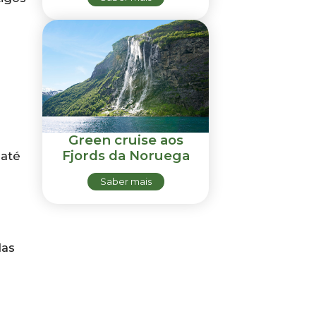
Green cruise aos
Fjords da Noruega
 até
Saber mais
das