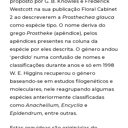
proposto por G. B. Knowles e Frederick
Westcott na sua publicação Floral Cabinet
2 ao descreverem a
Prosthechea glauca
como espécie tipo. O nome deriva do
grego
Prostheke
(apêndice), pelos
apêndices presentes na coluna da
espécie por eles descrita. O género andou
‘perdido’ numa confusão de nomes e
classificações durante anos e só em 1998
W. E. Higgins recuperou o género
baseando-se em estudos filogenéticos e
moleculares, nele reagrupando algumas
espécies anteriormente classificadas
como
Anacheilium, Encyclia
e
Epidendrum,
entre outras.
Estas orquídeas são originárias do