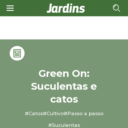
Green On:
Suculentas e
catos
#Catos
#Cultivo
#Passo a passo
#Suculentas