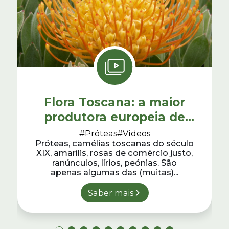
Flora Toscana: a maior
produtora europeia de
próteas
#Próteas
#Vídeos
Próteas, camélias toscanas do século
XIX, amarílis, rosas de comércio justo,
ranúnculos, lírios, peónias. São
apenas algumas das (muitas)...
Saber mais