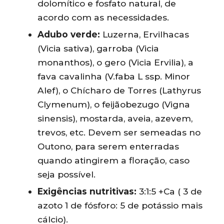
dolomítico e fosfato natural, de
acordo com as necessidades.
Adubo verde:
Luzerna, Ervilhacas
(Vicia sativa), garroba (Vicia
monanthos), o gero (Vicia Ervilia), a
fava cavalinha (V.faba L ssp. Minor
Alef), o Chícharo de Torres (Lathyrus
Clymenum), o feijãobezugo (Vigna
sinensis), mostarda, aveia, azevem,
trevos, etc. Devem ser semeadas no
Outono, para serem enterradas
quando atingirem a floração, caso
seja possível.
Exigências nutritivas:
3:1:5 +Ca ( 3 de
azoto 1 de fósforo: 5 de potássio mais
cálcio).