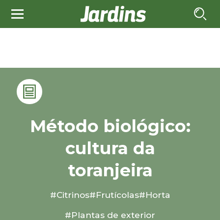
Método biológico:
cultura da
toranjeira
#Citrinos
#Frutícolas
#Horta
#Plantas de exterior