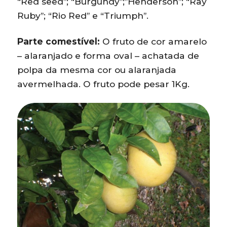
“Red seed”; “Burgundy”;”Henderson”; “Ray
Ruby”; “Rio Red” e “Triumph”.
Parte comestível:
O fruto de cor amarelo
– alaranjado e forma oval – achatada de
polpa da mesma cor ou alaranjada
avermelhada. O fruto pode pesar 1Kg.