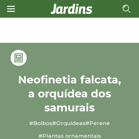
Neofinetia falcata,
a orquídea dos
samurais
#Bolbos
#Orquídeas
#Perene
#Plantas ornamentais