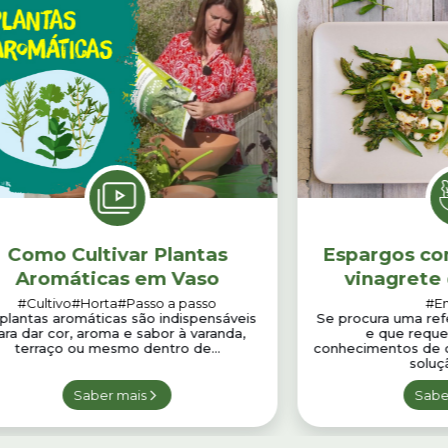
Como Cultivar Plantas
Espargos co
Aromáticas em Vaso
vinagrete 
#Cultivo
#Horta
#Passo a passo
#En
plantas aromáticas são indispensáveis
Se procura uma refe
ara dar cor, aroma e sabor à varanda,
e que reque
terraço ou mesmo dentro de...
conhecimentos de c
soluçã
Saber mais
Sabe