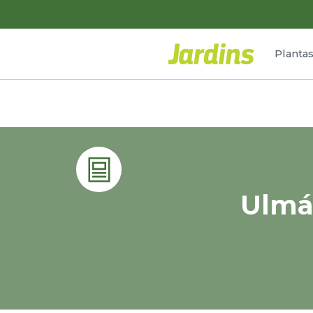
Planta
Ulmár