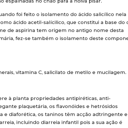
ão espalhadas no chão para a noiva pisar.
ndo foi feito o isolamento do ácido salicílico nela
omo ácido acetil-salícilico, que constitui a base do
me de aspirina tem origem no antigo nome desta
ulmária, fez-se também o isolamento deste compon
nerais, vitamina C, salicilato de metilo e mucilagem.
re à planta propriedades antipiréticas, anti-
regante plaquetária, os flavonóides e hetrósidos
a e diaforética, os taninos têm acção adtringente e
ia, incluindo diarreia infantil pois a sua ação é