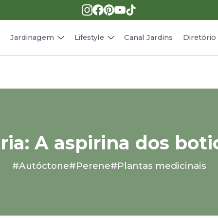
Pragas e doenças
Receitas
Paisagismo
Animais
s
Jardinagem
Lifestyle
Canal Jardins
Diretóri
ia: A aspirina dos boti
#Autóctone
#Perene
#Plantas medicinais