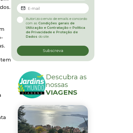
dos.
Autorizo o envio de emails e concordo
com as
Condições gerais de
Utilização e Contratação
e
Política
em
de Privacidade e Proteção de
Dados
do site.
o-
s.
 tem
Descubra as
nossas
VIAGENS
a
nta