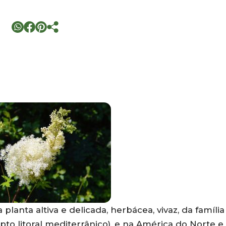
 planta altiva e delicada, herbácea, vivaz, da família
to litoral mediterrânico), e na América do Norte 