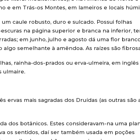
o e em Trás-os Montes, em lameiros e locais húmi
o um caule robusto, duro e sulcado. Possui folhas
escuras na página superior e branca na inferior, t
radas; em junho, julho e agosto dá uma flor branc
algo semelhante à amêndoa. As raízes são fibrosa
as, rainha-dos-prados ou erva-ulmeira, em inglês
 ulmaire.
rês ervas mais sagradas dos Druídas (as outras são 
ida dos botânicos. Estes consideravam-na uma pla
iava os sentidos, daí ser também usada em poções