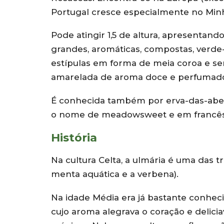
Portugal cresce especialmente no Minh
Pode atingir 1,5 de altura, apresentand
grandes, aromáticas, compostas, verde-
estípulas em forma de meia coroa e ser
amarelada de aroma doce e perfumado 
É conhecida também por erva-das-abelh
o nome de meadowsweet e em francês
História
Na cultura Celta, a ulmária é uma das t
menta aquática e a verbena).
Na idade Média era já bastante conhec
cujo aroma alegrava o coração e delic