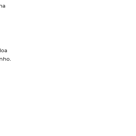
 na
doa
nho.