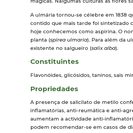
mágicas. Nalgumas culturas as flores s
A ulmária tornou-se célebre em 1838 qua
contido que mais tarde foi sintetizado c
hoje conhecemos como aspirina. O no
planta (
spirea ulmaria
). Para além da 
existente no salgueiro (
salix alba
).
Constituintes
Flavonóides, glicósidos, taninos, sais mi
Propriedades
A presença de salicilato de metilo confe
inflamatórias, anti-reumática e anti-ag
aumentam a actividade anti-inflamatóri
podem recomendar-se em casos de diarre