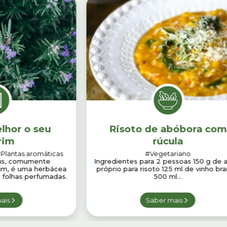
lhor o seu
Risoto de abóbora com
rim
rúcula
Plantas aromáticas
#Vegetariano
nus, comumente
Ingredientes para 2 pessoas 150 g de 
im, é uma herbácea
próprio para risoto 125 ml de vinho br
 folhas perfumadas.
500 ml...
ais
Saber mais