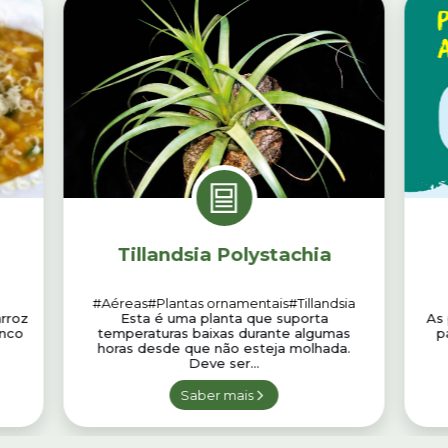
Tillandsia Polystachia
#Aéreas
#Plantas ornamentais
#Tillandsia
arroz
Esta é uma planta que suporta
As 
anco
temperaturas baixas durante algumas
p
horas desde que não esteja molhada.
Deve ser...
Saber mais