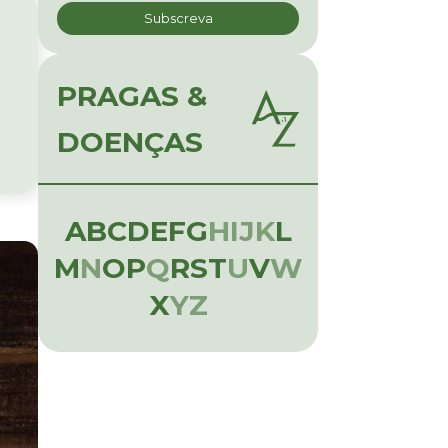
PRAGAS &
DOENÇAS
A
B
C
D
E
F
G
H
I
J
K
L
M
N
O
P
Q
R
S
T
U
V
W
X
Y
Z