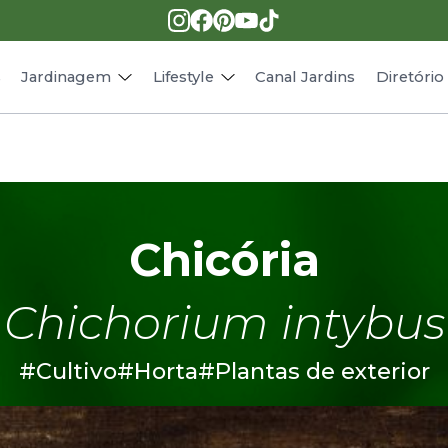
Pragas e doenças
Receitas
Paisagismo
Animais
s
Jardinagem
Lifestyle
Canal Jardins
Diretóri
Chicória
Chichorium intybus
#Cultivo
#Horta
#Plantas de exterior