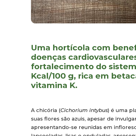
Uma hortícola com benef
doenças cardiovasculares
fortalecimento do siste
Kcal/100 g, rica em betac
vitamina K.
A chicória (
Cichorium intybus
) é uma pl
suas flores são azuis, apesar de invu
apresentando-se reunidas em inflorescên
lanceoladas, lisas e onduladas, apres