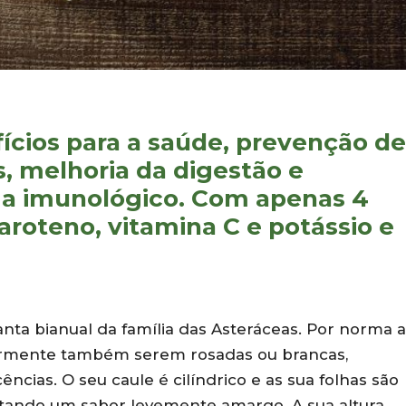
ícios para a saúde, prevenção de
, melhoria da digestão e
ma imunológico. Com apenas 4
aroteno, vitamina C e potássio e
anta bianual da família das Asteráceas. Por norma 
lgarmente também serem rosadas ou brancas,
cias. O seu caule é cilíndrico e as sua folhas são
entando um sabor levemente amargo. A sua altura