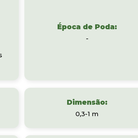
Época de Poda:
-
s
Dimensão:
0,3-1 m