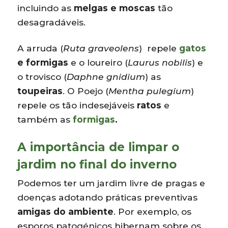
incluindo as
melgas e moscas
tão
desagradáveis.
A arruda (
Ruta graveolens
) repele
gatos
e formigas
e o loureiro (
Laurus nobilis
) e
o trovisco (
Daphne gnidium
) as
toupeiras
. O Poejo (
Mentha pulegium
)
repele os tão indesejáveis
ratos
e
também as
formigas
.
A importância de limpar o
jardim no final do inverno
Podemos ter um jardim livre de pragas e
doenças adotando práticas preventivas
amigas do ambiente
. Por exemplo, os
esporos patogénicos hibernam sobre os