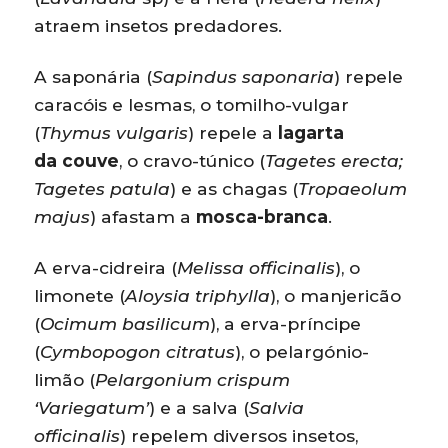
atraem insetos predadores.
A saponária (
Sapindus saponaria
) repele
caracóis e lesmas, o tomilho-vulgar
(
Thymus vulgaris
) repele a
lagarta
da couve
, o cravo-túnico (
Tagetes erecta;
Tagetes patula
) e as chagas (
Tropaeolum
majus
) afastam a
mosca-branca
.
A erva-cidreira (
Melissa officinalis
), o
limonete (
Aloysia triphylla
), o manjericão
(
Ocimum basilicum
), a erva-príncipe
(
Cymbopogon citratus
), o pelargónio-
limão (
Pelargonium crispum
‘Variegatum’
) e a salva (
Salvia
officinalis
) repelem diversos insetos,