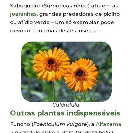
Sabugueiro (
Sambucus nigra
) atraem as
joaninhas
, grandes predadoras de piolho
ou afídio verde – um só exemplar pode
devorar centenas destes insetos.
Calêndula.
Outras plantas indispensáveis
Funcho (
Foeniculum vulgare
), a
Alfazema
(
Lavandula
sp) e a Hera (
Hedera helix
)