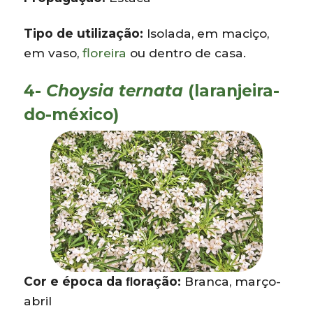
Tipo de utilização:
Isolada, em maciço,
em vaso,
floreira
ou dentro de casa.
4-
Choysia ternata
(laranjeira-
do-méxico)
Cor e época da ﬂoração:
Branca, março-
abril