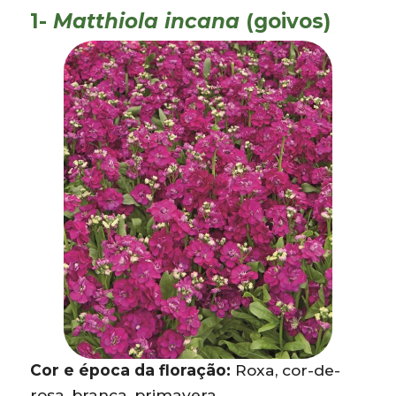
1-
Matthiola incana
(goivos)
Cor e época da floração:
Roxa, cor-de-
rosa, branca, primavera.