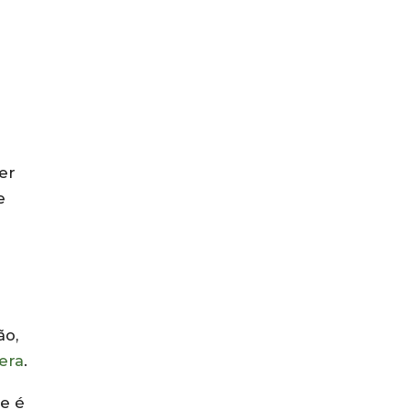
er
e
ão,
era
.
e é