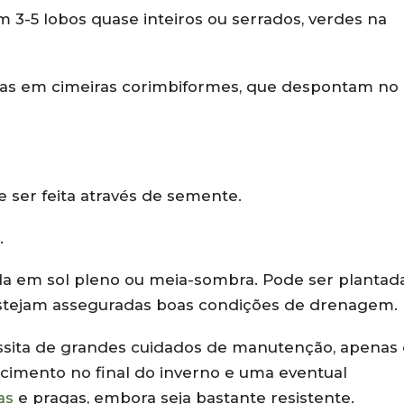
om 3-5 lobos quase inteiros ou serrados, verdes na
idas em cimeiras corimbiformes, que despontam no
e ser feita através de semente.
.
ada em sol pleno ou meia-sombra. Pode ser plantad
estejam asseguradas boas condições de drenagem.
sita de grandes cuidados de manutenção, apenas
scimento no final do inverno e uma eventual
as
e pragas, embora seja bastante resistente.