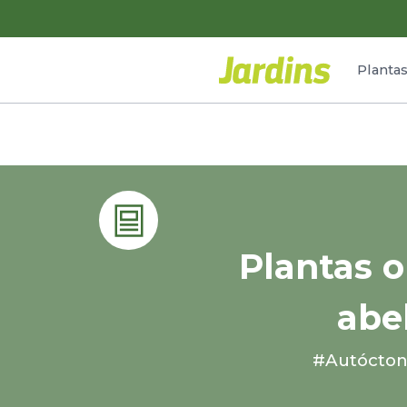
Planta
Plantas o
abe
#Autócto