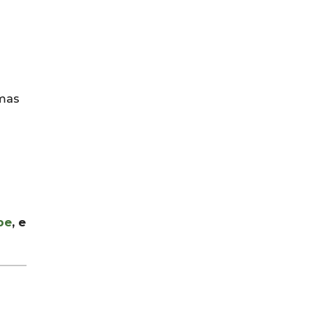
mas
be
, e