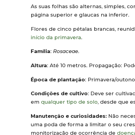
As suas folhas são alternas, simples, c
página superior e glaucas na inferior.
Flores de cinco pétalas brancas, reun
início da primavera
.
Família
:
Rosaceae
.
Altura
: Até 10 metros. Propagação: Pod
Época de plantação
: Primavera/outono
Condições de cultivo
: Deve ser cultiv
em
qualquer tipo de solo
, desde que 
Manutenção e curiosidades:
Não neces
uma poda de forma a limitar o seu cre
monitorização de ocorrência de
doenç