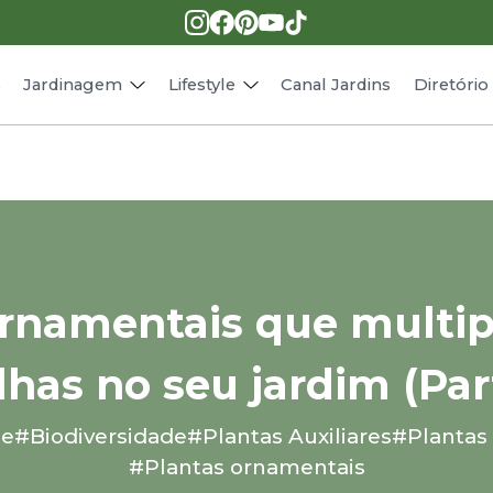
Pragas e doenças
Receitas
Paisagismo
Animais
s
Jardinagem
Lifestyle
Canal Jardins
Diretóri
rnamentais que multip
lhas no seu jardim (Part
ne
#Biodiversidade
#Plantas Auxiliares
#Plantas 
#Plantas ornamentais