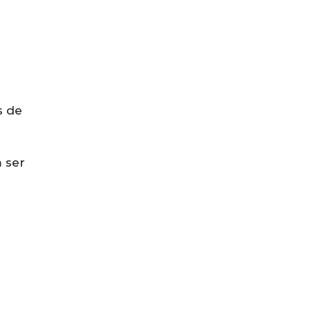
s de
 ser