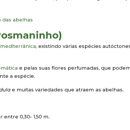
o das abelhas
rosmaninho)
 mediterrânica
, existindo várias espécies autóctone
omática
e pelas suas flores perfumadas, que podem
ante a espécie.
dula
e muitas variedades que atraem as abelhas.
 entre 0,30- 1,50 m.