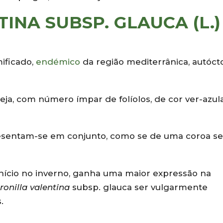
INA SUBSP. GLAUCA (L.)
ificado,
endémico
da região mediterrânica, autóc
 seja, com número ímpar de folíolos, de cor ver-azul
resentam-se em conjunto, como se de uma coroa se
início no inverno, ganha uma maior expressão na
ronilla valentina
subsp. glauca ser vulgarmente
.