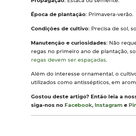
Propagação
: Estaca ou semente.
Época de plantação
: Primavera-verão.
Condições de cultivo
: Precisa de sol, s
Manutenção e curiosidades
: Não requ
regas no primeiro ano de plantação, so
regas devem ser espaçadas
.
Além do interesse ornamental, o cultiv
utilizados como antissépticos, em arom
Gostou deste artigo? Então leia a no
siga-nos no
Facebook
,
Instagram
e
Pi