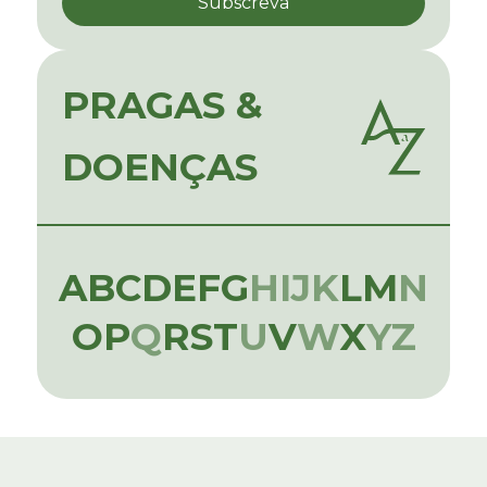
PRAGAS &
DOENÇAS
A
B
C
D
E
F
G
H
I
J
K
L
M
N
O
P
Q
R
S
T
U
V
W
X
Y
Z