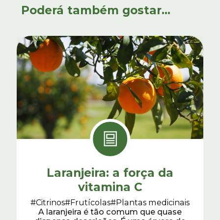
Poderá também gostar...
Laranjeira: a força da
vitamina C
#Citrinos
#Frutícolas
#Plantas medicinais
A laranjeira é tão comum que quase