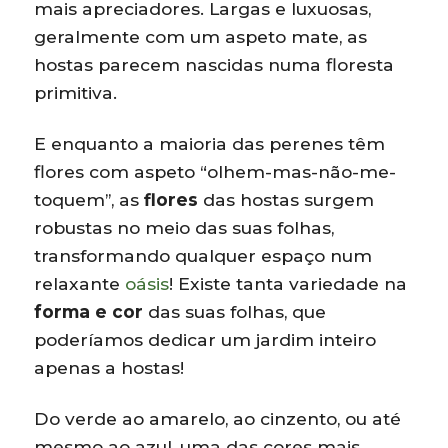
mais apreciadores. Largas e luxuosas,
geralmente com um aspeto mate, as
hostas parecem nascidas numa floresta
primitiva.
E enquanto a maioria das perenes têm
flores com aspeto “olhem-mas-não-me-
toquem”, as
flores
das hostas surgem
robustas no meio das suas folhas,
transformando qualquer espaço num
relaxante
oásis
! Existe tanta variedade na
forma e cor
das suas folhas, que
poderíamos dedicar um jardim inteiro
apenas a hostas!
Do verde ao amarelo, ao cinzento, ou até
mesmo ao azul, uma das cores mais